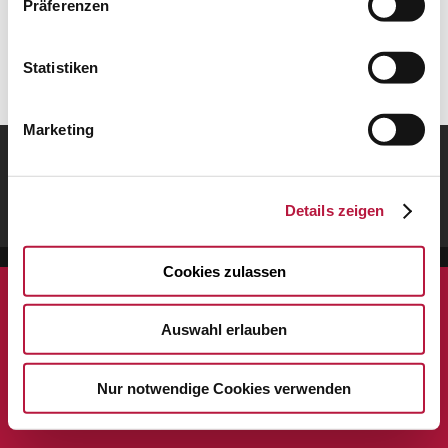
Präferenzen
Wenn Sie sich wieder anmelden möchten, klicken Sie
bitte HIER.
Statistiken
Marketing
Datenschutz
Allgemeine Geschäftsbedingungen
Produktsicherheit
Impressum
LinkedIn
Details zeigen
Facebook
Cookies zulassen
Auswahl erlauben
Nur notwendige Cookies verwenden