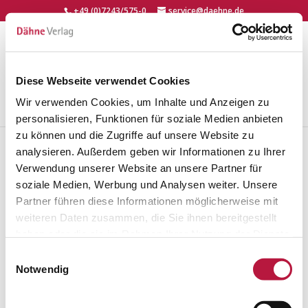
+49 (0)7243/575-0
service@daehne.de
Diese Webseite verwendet Cookies
Seite wählen
Wir verwenden Cookies, um Inhalte und Anzeigen zu
personalisieren, Funktionen für soziale Medien anbieten
zu können und die Zugriffe auf unsere Website zu
analysieren. Außerdem geben wir Informationen zu Ihrer
Verwendung unserer Website an unsere Partner für
Ihre Abmeldung war
soziale Medien, Werbung und Analysen weiter. Unsere
Partner führen diese Informationen möglicherweise mit
erfolgreich.
weiteren Daten zusammen, die Sie ihnen bereitgestellt
haben oder die sie im Rahmen Ihrer Nutzung der Dienste
gesammelt haben. Sie geben Einwilligung zu unseren
Einwilligungsauswahl
Sie erhalten ab sofort keine weiteren Informationen
Cookies, wenn Sie unsere Webseite weiterhin nutzen.
Notwendig
über unsere Verlagsprodukte oder anstehende Themen
unserer Magazine.