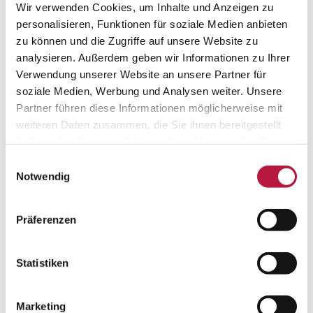
Wir verwenden Cookies, um Inhalte und Anzeigen zu
personalisieren, Funktionen für soziale Medien anbieten
zu können und die Zugriffe auf unsere Website zu
analysieren. Außerdem geben wir Informationen zu Ihrer
Verwendung unserer Website an unsere Partner für
soziale Medien, Werbung und Analysen weiter. Unsere
Partner führen diese Informationen möglicherweise mit
weiteren Daten zusammen, die Sie ihnen bereitgestellt
haben oder die sie im Rahmen Ihrer Nutzung der Dienste
gesammelt haben. Sie geben Einwilligung zu unseren
Einwilligungsauswahl
Heimtier-Kongress
Cookies, wenn Sie unsere Webseite weiterhin nutzen.
Notwendig
Der Kongress findet alle 2 Jahre in ungeraden Jahren an
wechselnden Orten in Deutschland statt.
Präferenzen
Zur Webseite
Statistiken
Marketing