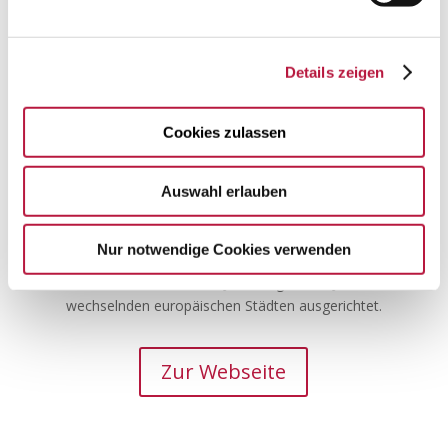
Details zeigen
Cookies zulassen
Auswahl erlauben
International Pet Conference
Nur notwendige Cookies verwenden
Die Konferenz wird alle 2 Jahre in geraden Jahren in
wechselnden europäischen Städten ausgerichtet.
Zur Webseite