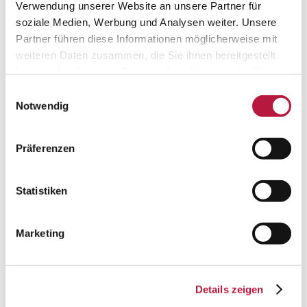
Verwendung unserer Website an unsere Partner für
soziale Medien, Werbung und Analysen weiter. Unsere
Partner führen diese Informationen möglicherweise mit
weiteren Daten zusammen, die Sie ihnen bereitgestellt
haben oder die sie im Rahmen Ihrer Nutzung der Dienste
gesammelt haben. Sie geben Einwilligung zu unseren
Einwilligungsauswahl
Cookies, wenn Sie unsere Webseite weiterhin nutzen.
Notwendig
Präferenzen
Statistiken
Marketing
Details zeigen